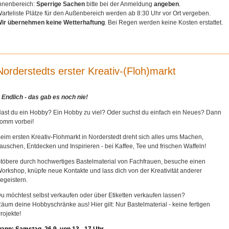
nnenbereich:
Sperrige Sachen
bitte bei der Anmeldung
angeben
.
arteliste Plätze für den Außenbereich werden ab 8:30 Uhr vor Ort vergeben.
ir übernehmen keine Wetterhaftung
. Bei Regen werden keine Kosten erstattet.
Norderstedts erster Kreativ-(Floh)markt
Endlich - das gab es noch nie!
ast du ein Hobby? Ein Hobby zu viel? Oder suchst du einfach ein Neues? Dann
omm vorbei!
eim ersten Kreativ-Flohmarkt in Norderstedt dreht sich alles ums Machen,
auschen, Entdecken und Inspirieren - bei Kaffee, Tee und frischen Waffeln!
töbere durch hochwertiges Bastelmaterial von Fachfrauen, besuche einen
orkshop, knüpfe neue Kontakte und lass dich von der Kreativität anderer
egeistern.
u möchtest selbst verkaufen oder über Etiketten verkaufen lassen?
äum deine Hobbyschränke aus! Hier gilt: Nur Bastelmaterial - keine fertigen
rojekte!
ann: Samstag, 26.9. von 13 - 17 Uhr