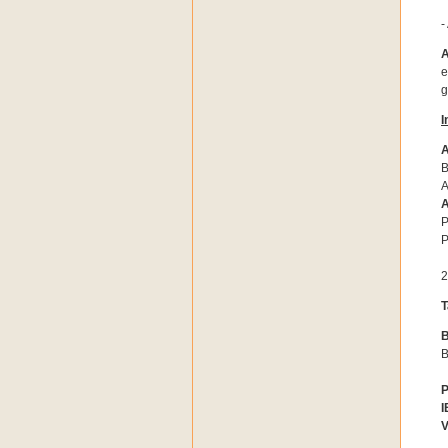
-
e
g
I
A
B
A
A
P
P
2
T
B
P
I
V