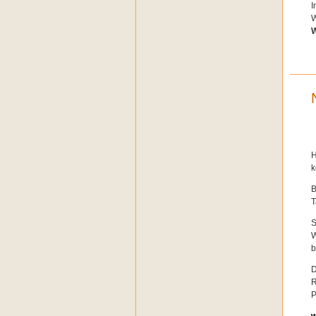
I
W
W
H
k
B
T
S
W
b
D
R
P
w