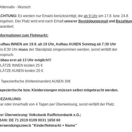
 Alternativ - Wunsch
ACHTUNG:
Es werden nur Emails berücksichtigt, die
ab 9 Uhr
am 17.8. bzw. 24.8.
ingehen. Der Platz wird erst nach Erhalt
unserer
Bestätigungsmail
und
Bezahlun
arantiert.
nformationen zum Flohmarkt:
ufbau INNEN am 19.9. ab 19 Uhr, Aufbau AUßEN Sonntag ab 7:30 Uhr
is 8:30 Uhr
muss
der Standplatz eingenommen werden, sonst verfällt der
nspruch.
bbau erst ab 13 Uhr möglich!!!
LÄTZE INNEN kosten 25 €
LÄTZE AUßEN kosten 20 €
 Tapeziertische (hintereinander) AUßEN 30€
apeziertische bzw. Kleiderstangen müssen selbst mitgebracht werden.
BEZAHLUNG:
ar oder innerhalb von 4 Tagen per Überweisung, sonst verfällt der Platz.
er Überweisung: Volksbank Raiffeisenbank e.G.;
BAN: DE 71 2019 0109 0031 1650 60
erwendungszweck "Kinderflohmarkt + Name"