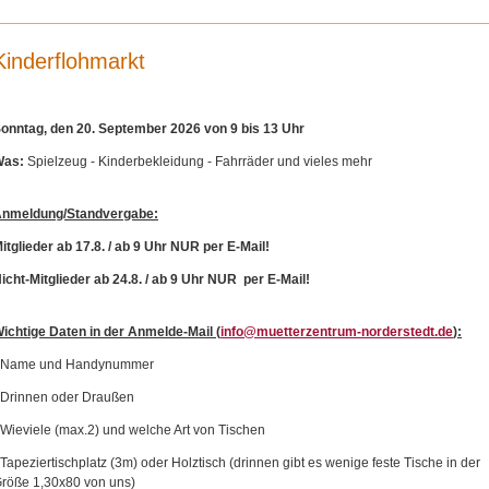
Kinderflohmarkt
onntag, den 20. September 2026 von 9 bis 13 Uhr
Was:
Spielzeug - Kinderbekleidung - Fahrräder und vieles mehr
nmeldung/Standvergabe:
itglieder ab 17.8. / ab 9 Uhr NUR per E-Mail!
icht-Mitglieder ab 24.8. / ab 9 Uhr NUR per E-Mail!
ichtige Daten in der Anmelde-Mail (
info@muetterzentrum-norderstedt.de
):
 Name und Handynummer
 Drinnen oder Draußen
 Wieviele (max.2) und welche Art von Tischen
 Tapeziertischplatz (3m) oder Holztisch (drinnen gibt es wenige feste Tische in der
röße 1,30x80 von uns)