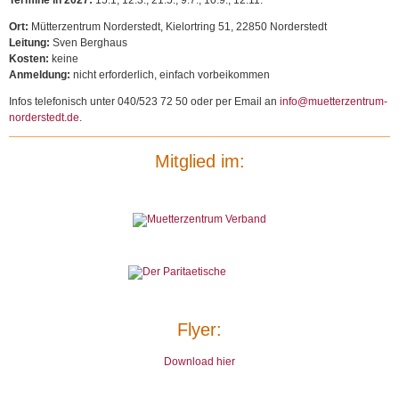
Termine in 2027:
15.1, 12.3., 21.5., 9.7., 10.9., 12.11.
Ort:
Mütterzentrum Norderstedt, Kielortring 51, 22850 Norderstedt
Leitung:
Sven Berghaus
Kosten:
keine
Anmeldung:
nicht erforderlich, einfach vorbeikommen
Infos telefonisch unter 040/523 72 50 oder per Email an
info@muetterzentrum-
norderstedt.de
.
Mitglied im:
Flyer:
Download hier