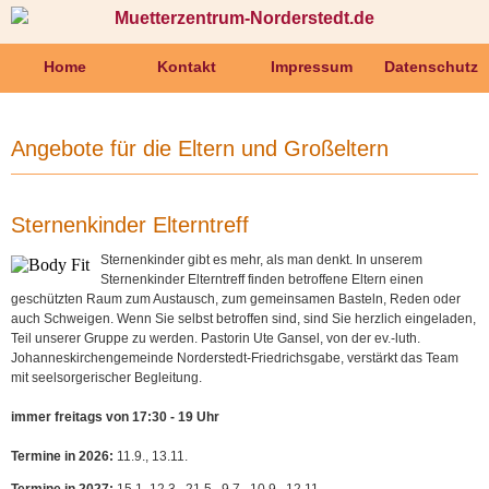
Muetterzentrum-Norderstedt.de
Navigation
Home
Kontakt
Impressum
Datenschutz
überspringen
Angebote für die Eltern und Großeltern
Sternenkinder Elterntreff
Sternenkinder gibt es mehr, als man denkt. In unserem
Sternenkinder Elterntreff finden betroffene Eltern einen
geschützten Raum zum Austausch, zum gemeinsamen Basteln, Reden oder
auch Schweigen. Wenn Sie selbst betroffen sind, sind Sie herzlich eingeladen,
Teil unserer Gruppe zu werden. Pastorin Ute Gansel, von der ev.-luth.
Johanneskirchengemeinde Norderstedt-Friedrichsgabe, verstärkt das Team
mit seelsorgerischer Begleitung.
immer freitags von 17:30 - 19 Uhr
Termine in 2026:
11.9., 13.11.