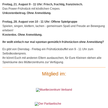
Sternenkinder
Freitag, 21. August 9 - 11 Uhr: Frisch, fruchtig, französisch.
Treff
Das Power-Frühstück mit köstlichen Crepes.
für
Unkostenbeitrag. Ohne Anmeldung.
Eltern
mit
Freitag, 28. August von 10 - 11 Uhr: Offene Spielgruppe
Kindern
Spielen, singen, klettern, lachen - gemeinsam Spaß und Freude an Bewegung
mit
erleben!
Behinderung
Kostenlos. Ohne Anmeldung.
Unsere
Ihr wollt einfach nur mal spontan gemütlich frühstücken ohne Anmeldung?
Märkte
Galerie
Es gibt von Dienstag - Freitag ein Frühstücksbuffet von 9 - 11 Uhr zum
25
Selbstkostenpreis.
Jahre
Ihr könnt Euch mit anderen Eltern austauschen, für Eure Kleinen stehen alle
Müze
Spielräume des Mütterzentrums zur Verfügung.
35
Jahre
Mitglied im:
Müze
Unsere
Kurse
Unsere
Märkte
Schulferienbetreuung
Stellenanzeigen
Gutscheine
Nachhaltigkeit