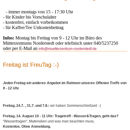
PEKiP
für
- immer montags von 15 - 17:30 Uhr
Babys
- für Kinder bis Vorschulalter
-
- kostenfrei, einfach vorbeikommen
Babymassage
- für Kaffee/Tee Unkostenbeitrag
für
Kleinkinder
Infos:
Montag bis Freitag von 9 - 12 Uhr im Büro des
Vorschule
Mütterzentrums Norderstedt oder telefnisch unter 040/5237250
für
oder per E-Mail an
info@muetterzentrum-norderstedt.de
Schüler
für
Väter
Freitag ist FreuTag :-)
für
Eltern
und
Großeltern
Jeden Freitag ein anderes Angebot im Rahmen unseres Offenen Treffs von
1.
9 - 12 Uhr.
Hilfe
am
Kind/Baby
Freitag, 24.7. , 31.7. und 7.8.:
wir haben Sommerschließzeit :-)
Kreatives
Sprachkurse
Freitag, 14. August 10 - 11 Uhr: Tragetreff - Wasser&Tragen, geht das?
Sportkurse
"Wassertragen", Materialien und was man beachten muss.
Beratung
Kostenlos. Ohne Anmeldung.
Selbsthilfegruppen