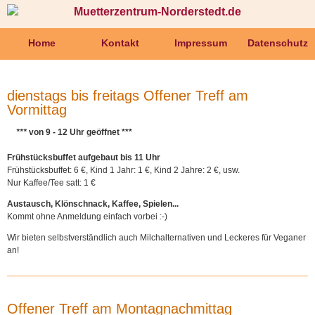
Muetterzentrum-Norderstedt.de
Navigation
Navigation
überspringen
Home
Kontakt
Impressum
Datenschutz
Wir
überspringen
über
uns
Der
dienstags bis freitags Offener Treff am
Verein
Vormittag
Mitglied
werden
***
von 9 - 12 Uhr geöffnet ***
Der
Vorstand
Offener
Frühstücksbuffet aufgebaut bis 11 Uhr
Treff
Frühstücksbuffet: 6 €, Kind 1 Jahr: 1 €, Kind 2 Jahre: 2 €, usw.
Nur Kaffee/Tee satt: 1 €
Mädchenzeit
Unsere
Austausch, Klönschnack, Kaffee, Spielen...
Angebote
Kommt ohne Anmeldung einfach vorbei :-)
Geburtsvorbereitungskurse
für
Wir bieten selbstverständlich auch Milchalternativen und Leckeres für Veganer
Babys
an!
-
Spielgruppen
für
Babys
Offener Treff am Montagnachmittag
-