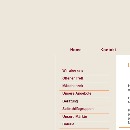
Navigation
überspringen
Wir
über
uns
Der
Verein
Mitglied
werden
Der
Navigation
Vorstand
Home
Kontakt
überspringen
Offener
Treff
Mädchenzeit
Navigation überspringen
Unsere
Wir über uns
Angebote
Der Verein
Offener Treff
Geburtsvorbereitungskurse
Mitglied werden
für
Mädchenzeit
H
m
Babys
Der Vorstand
Unsere Angebote
-
E
Geburtsvorbereitungskurse
Beratung
Spielgruppen
M
T
für
für Babys - Spielgruppen
Selbsthilfegruppen
K
Babys
p
für Babys - PEKiP
Sternenkinder
Unsere Märkte
-
p
PEKiP
M
für Babys - Babymassage
Treff für Eltern mit Kindern
Galerie
für
mit Behinderung